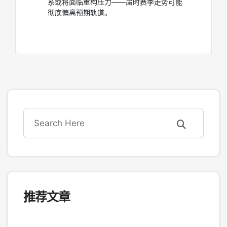
系或将面临重构压力——届时赛季走势可能
彻底偏离预期轨道。
推荐文章