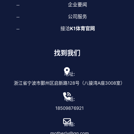
企业要闻
公司服务
接洽
K1体育官网
找到我们
地址:
浙江省宁波市鄞州区启新路128号（八骏湾A座3008室）
电话:
18509876921
邮箱:
motherly@qq.com