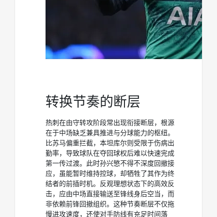
转换节奏的断层
热刺在由守转攻阶段常出现衔接断层，根源
在于中场缺乏兼具推进与分球能力的枢纽。
比苏马偏重拦截，本坦库尔则受限于伤病出
勤率，导致球队在夺回球权后难以快速完成
第一传过渡。此时孙兴慜不得不深度回撤接
应，虽能暂时维持控球，却牺牲了其作为终
结者的前插时机。反观理想状态下的高效反
击，应由中场直接输送至锋线身后空当，而
非依赖前锋回撤组织。这种节奏断层不仅拖
慢进攻速度，还使对手防线有充足时间落