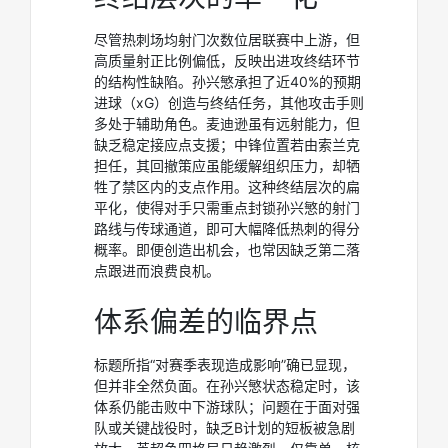
尽管热刺场均射门次数位居联赛中上游，但
高质量射正比例偏低，反映出进攻终结环节
的结构性缺陷。孙兴慜承担了近40%的预期
进球（xG）创造与终结任务，其他攻击手则
多处于辅助角色。麦迪逊虽有远射能力，但
缺乏稳定接应点支援；中锋位置若由索兰克
担任，其回撤策应虽能缓解组织压力，却牺
牲了禁区内的支点作用。这种终结层次的扁
平化，使得对手只需重点封锁孙兴慜的射门
路线与传球通道，即可大幅降低热刺的得分
概率。即便创造出机会，也常因缺乏第二落
点跟进而浪费良机。
体系偏差的临界点
标题所指“对赛季表现造成影响”确已显现，
但并非全然负面。在孙兴慜状态稳定时，该
体系仍能击败中下游球队；问题在于面对强
队或关键战役时，缺乏B计划的短板被急剧