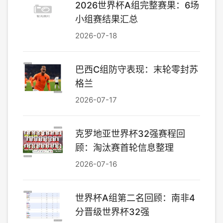
2026世界杯A组完整赛果：6场
小组赛结果汇总
2026-07-18
巴西C组防守表现：末轮零封苏
格兰
2026-07-17
克罗地亚世界杯32强赛程回
顾：淘汰赛首轮信息整理
2026-07-16
世界杯A组第二名回顾：南非4
分晋级世界杯32强