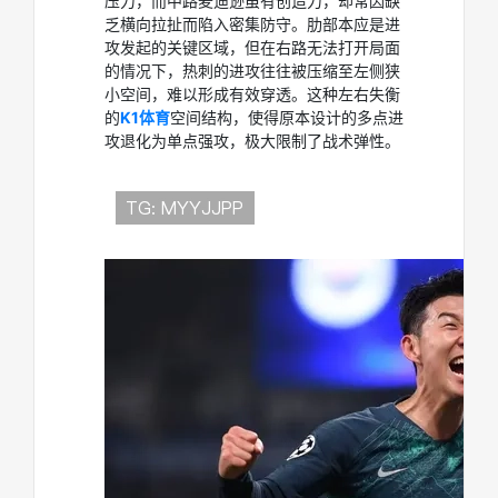
压力，而中路麦迪逊虽有创造力，却常因缺
乏横向拉扯而陷入密集防守。肋部本应是进
攻发起的关键区域，但在右路无法打开局面
的情况下，热刺的进攻往往被压缩至左侧狭
小空间，难以形成有效穿透。这种左右失衡
的
K1体育
空间结构，使得原本设计的多点进
攻退化为单点强攻，极大限制了战术弹性。