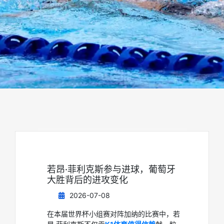
若昂·菲利克斯参与进球，葡萄牙
大胜背后的进攻变化
2026-07-08
在本届世界杯小组赛对阵加纳的比赛中，若