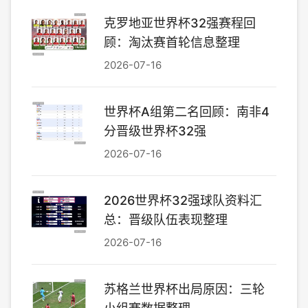
克罗地亚世界杯32强赛程回
顾：淘汰赛首轮信息整理
2026-07-16
世界杯A组第二名回顾：南非4
分晋级世界杯32强
2026-07-16
2026世界杯32强球队资料汇
总：晋级队伍表现整理
2026-07-16
苏格兰世界杯出局原因：三轮