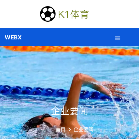
企业要闻
首页
企业要闻