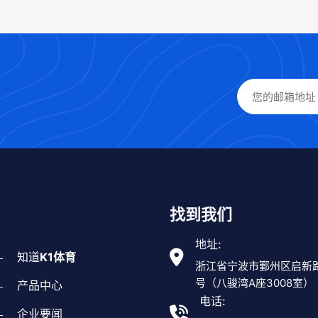
找到我们
地址:
知道
K1体育
浙江省宁波市鄞州区启新路
号（八骏湾A座3008室）
产品中心
电话:
企业要闻