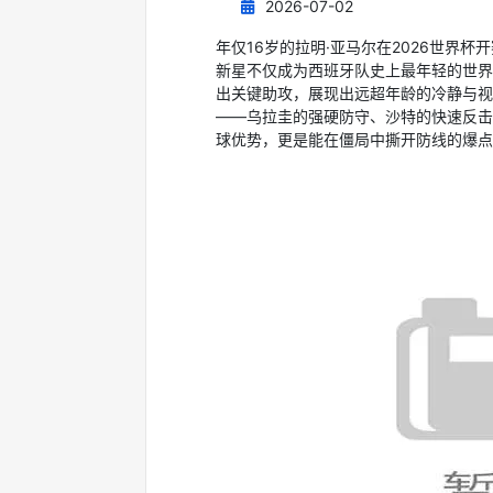
2026-07-02
年仅16岁的拉明·亚马尔在2026世界
新星不仅成为西班牙队史上最年轻的世界
出关键助攻，展现出远超年龄的冷静与视
——乌拉圭的强硬防守、沙特的快速反击
球优势，更是能在僵局中撕开防线的爆点