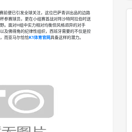
杯开赛前便已引发全球关注，这位巴萨青训出品的边路
杯参赛球员，更在小组赛首战对阵沙特阿拉伯时送
野。面对H组中实力相对均衡但风格迥异的对手
以及佛得角的纪律性组织，西班牙需要的不仅是控
，而亚马尔恰恰
K1体育官网
具备这样的潜力。