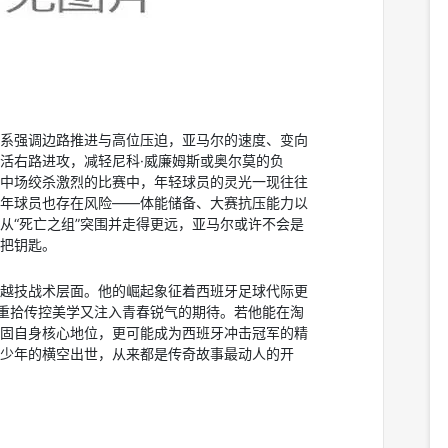
系强调边路推进与高位压迫，亚马尔的速度、变向
活右路进攻，减轻尼科·威廉姆斯或奥尔莫的负
中场绞杀激烈的比赛中，年轻球员的灵光一现往往
年球员也存在风险——体能储备、大赛抗压能力以
从“死亡之组”突围并走得更远，亚马尔或许不会是
把钥匙。
越技战术层面。他的崛起象征着西班牙足球代际更
”重拾传控美学又注入青春锐气的期待。若他能在淘
固自身核心地位，更可能成为西班牙冲击冠军的精
少年的横空出世，从来都是传奇故事最动人的开