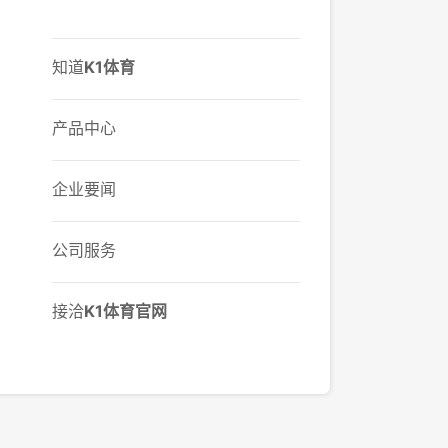
知道
K1体育
产品中心
企业要闻
公司服务
接洽
K1体育官网