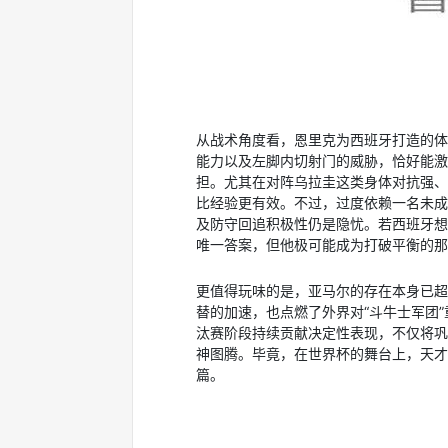
从战术角度看，恩里克为西班牙打造的体
能力以及左脚内切射门的威胁，恰好能激
担。尤其在对阵乌拉圭这类身体对抗强、
比经验更有效。不过，过度依赖一名未成
及防守回追积极性仍是隐忧。若西班牙想
唯一答案，但他极可能成为打破平衡的那
更值得玩味的是，亚马尔的存在本身已超
替的加速，也点燃了外界对“斗牛士军团
汰赛阶段持续贡献决定性表现，不仅将巩
神图腾。毕竟，在世界杯的舞台上，天才
篇。