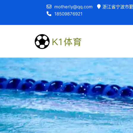
motherly@qq.com
浙江省宁波市鄞
18509876921