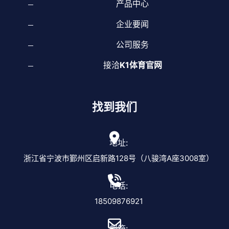
产品中心
企业要闻
公司服务
接洽
K1体育官网
找到我们
地址:
浙江省宁波市鄞州区启新路128号（八骏湾A座3008室）
电话:
18509876921
邮箱: