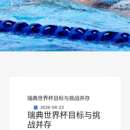
瑞典世界杯目标与挑战并存
2026-06-23
瑞典世界杯目标与挑
战并存