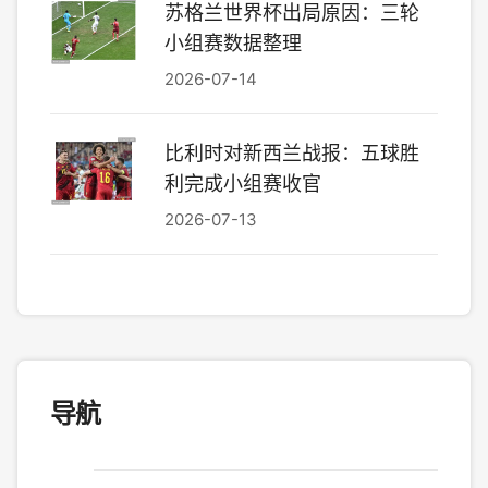
苏格兰世界杯出局原因：三轮
小组赛数据整理
2026-07-14
比利时对新西兰战报：五球胜
利完成小组赛收官
2026-07-13
导航