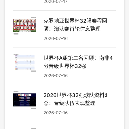
2026-07-17
克罗地亚世界杯32强赛程回
顾：淘汰赛首轮信息整理
2026-07-16
世界杯A组第二名回顾：南非4
分晋级世界杯32强
2026-07-16
2026世界杯32强球队资料汇
总：晋级队伍表现整理
2026-07-16