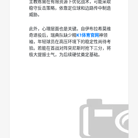
主教练需在有限资源下优化战术，可能采取
稳守反击策略，依靠定位球和边路传中制造
威胁。
此外，心理层面也是关键。自伊布拉希莫维
奇退役后，瑞典队缺少精
K1体育官网
神领
袖，年轻球员在高压环境下的稳定性尚待考
验。若能在首战对阵突尼斯时抢下三分，将
极大提振士气，为后续硬仗奠定基础。