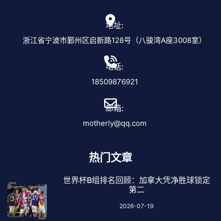
地址:
浙江省宁波市鄞州区启新路128号（八骏湾A座3008室）
电话:
18509876921
邮箱:
motherly@qq.com
热门文章
世界杯B组排名回顾：加拿大凭净胜球锁定
第二
2026-07-19