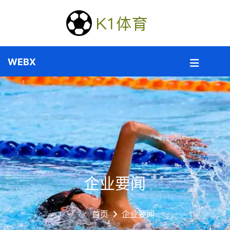
企业要闻
首页
企业要闻