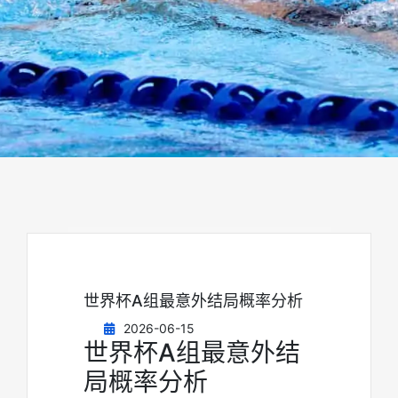
世界杯A组最意外结局概率分析
2026-06-15
世界杯A组最意外结
局概率分析