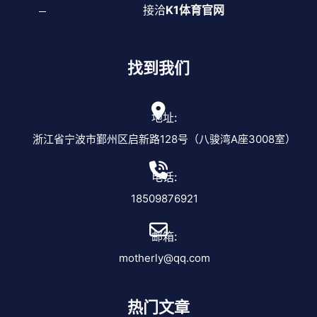
接洽
K1体育官网
找到我们
地址:
浙江省宁波市鄞州区启新路128号（八骏湾A座3008室）
电话:
18509876921
邮箱:
motherly@qq.com
热门文章