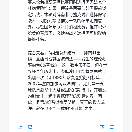
赛末轮若出现两场比赛同时进行仍无法完全
杜绝策略性结果。假设墨西哥与韩国提前锁
定出线，末轮对阵南非与捷克时若选择保守
战术，可能间接助推另一场的结果走向意
外。尽管国际足联严打消极比赛，但在积分
胶着的背景下，微妙的战术选择仍可能影响
最终排名。
综合来看，A组最意外结局——即南非出
线、墨西哥或韩国被淘汰——发生的理论概
率约为8%至12%。这一数字虽不高，但在世
界杯百年历史上，类似冷门平均每两届就会
出现一次（如1990年喀麦隆掀翻阿根廷、
2002年塞内加尔淘汰法国）。尤其当一支
球队承载整个大陆或国家的期待时，其爆发
的能量往往超出数据模型的测算边界。因
此，尽管A组看似格局明朗，真正的悬念或
许正藏在那不到一成的“不可能”之中。
上一篇
下一篇