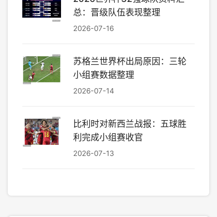
总：晋级队伍表现整理
2026-07-16
苏格兰世界杯出局原因：三轮
小组赛数据整理
2026-07-14
比利时对新西兰战报：五球胜
利完成小组赛收官
2026-07-13