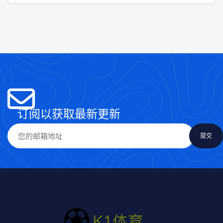
订阅以获取最新更新