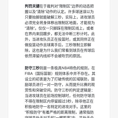
判罚关键
在于裁判对“限制区”边界的动态把
握以及“清除”动作的认定。许多球迷误以为
只要抬脚就能破解三秒，实际上，进攻球员
必须完全将身体移出限制区地面，才能视为
“清除”。仅仅一只脚踩在限制区线上，或者
在界内来回踱步，都无法中断三秒计时。此
外，当进攻队员正在投篮时，或其同伴正在
做投篮动作且球离手后，三秒限制立即解
除，这也是为什么我们常看到球员在传球后
依然滞留内线却不会被吹罚的原因。
防守三秒
则是一条极具NBA特色的规则，在
FIBA（国际篮联）规则体系中并不存在。其
设立的初衷是为了打破传统的区域联防，鼓
励球员进行一对一防守，从而提升比赛的观
赏性和突破空间。防守三秒的判定逻辑是：
当进攻球员在前场控制球时，任何防守球员
不得在限制区内停留超过3秒，除非他正在
积极地防守一名特定的进攻对手。这里的
“积极防守”有着严格的距离限制，通常指防
守球员处于对手的“一臂距离”内，并处于合