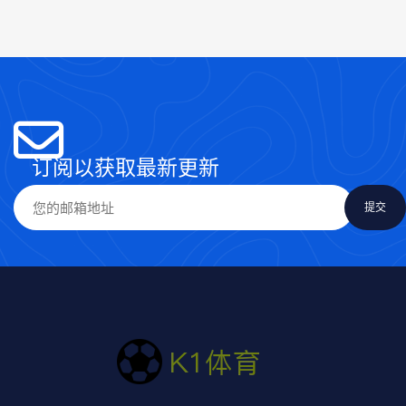
订阅以获取最新更新