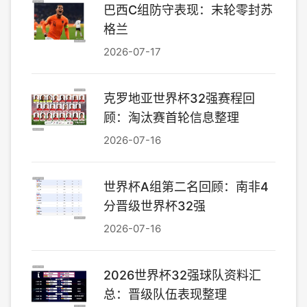
巴西C组防守表现：末轮零封苏
格兰
2026-07-17
克罗地亚世界杯32强赛程回
顾：淘汰赛首轮信息整理
2026-07-16
世界杯A组第二名回顾：南非4
分晋级世界杯32强
2026-07-16
2026世界杯32强球队资料汇
总：晋级队伍表现整理