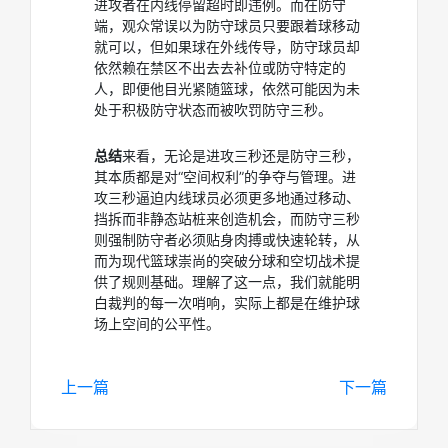
进攻者在内线停留超时即违例。而在防守
端，观众常误以为防守球员只要跟着球移动
就可以，但如果球在外线传导，防守球员却
依然赖在禁区不出去去补位或防守特定的
人，即便他目光紧随篮球，依然可能因为未
处于积极防守状态而被吹罚防守三秒。
总结
来看，无论是进攻三秒还是防守三秒，
其本质都是对“空间权利”的争夺与管理。进
攻三秒逼迫内线球员必须更多地通过移动、
挡拆而非静态站桩来创造机会，而防守三秒
则强制防守者必须贴身肉搏或快速轮转，从
而为现代篮球崇尚的突破分球和空切战术提
供了规则基础。理解了这一点，我们就能明
白裁判的每一次哨响，实际上都是在维护球
场上空间的公平性。
上一篇
下一篇