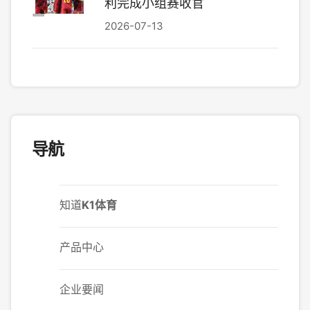
利完成小组赛收官
2026-07-13
导航
知道
K1体育
产品中心
企业要闻