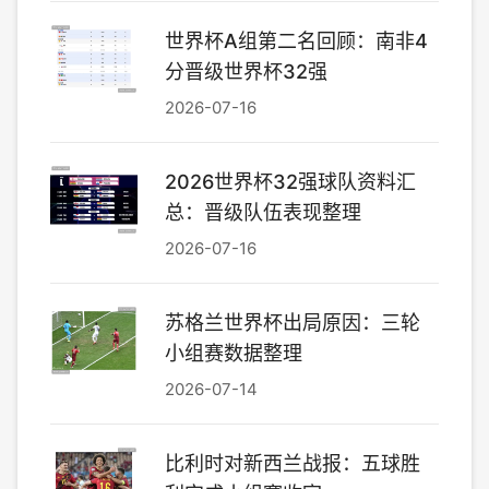
世界杯A组第二名回顾：南非4
分晋级世界杯32强
2026-07-16
2026世界杯32强球队资料汇
总：晋级队伍表现整理
2026-07-16
苏格兰世界杯出局原因：三轮
小组赛数据整理
2026-07-14
比利时对新西兰战报：五球胜