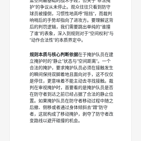
篮空间最基础的战术手段，但关于“非法掩
护”的争议从未停止。观众往往只看到防守
球员被撞倒，习惯性地高呼“阻挡”，而裁判
响哨后的手势却指向了进攻方。要理解这背
后的判罚逻辑，我们需要跳出单纯的“谁撞
了谁”的表象，深入到规则对于“空间权利”与
“动作合法性”的本质界定中。
规则本质与核心判断依据
在于掩护队员在建
立掩护时的“静止”状态与“空间距离”。一个
合法的掩护，要求掩护队员必须在接触发生
的瞬间保持双脚着地且面向对手，这不仅仅
是停住，更意味着不能主动去寻找接触。裁
判在审视掩护时，首要看的是掩护队员是否
在防守者到达之前已经占据了合法的静止位
置。如果掩护队员在防守者移动过程中随之
后撤、侧移或者通过身体倾斜去“蹭”防守
者，这就构成了移动掩护，剥夺了防守者改
变路线以避开碰撞的机会。