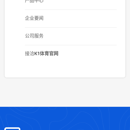
产品中心
企业要闻
公司服务
接洽
K1体育官网