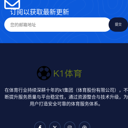
订阅以获取最新更新
在体育行业持续深耕十年的k1集团（体育股份有限公司），
断提升服务质量与平台稳定性，通过资源整合与技术升级，
用户打造安全可靠的体育服务体系。