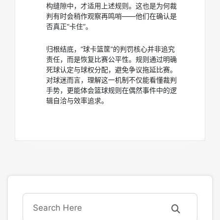
构缝隙中，才适用上述规则。这也是为何裁
判有时会稍作观察再鸣哨——他们在确认是
否真正“卡住”。
归根结底，“球卡篮筐”的判罚核心并非追究
责任，而是恢复比赛公平性。规则通过明确
死球认定与球权分配，避免争议拖延比赛。
对球迷而言，理解这一机制不仅能看懂裁判
手势，更能体会篮球规则在偶然事件中的逻
辑自洽与效率追求。