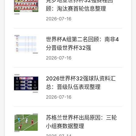
克罗地亚世界杯32强赛程回
顾：淘汰赛首轮信息整理
2026-07-16
世界杯A组第二名回顾：南非4
分晋级世界杯32强
2026-07-16
2026世界杯32强球队资料汇
总：晋级队伍表现整理
2026-07-16
苏格兰世界杯出局原因：三轮
小组赛数据整理