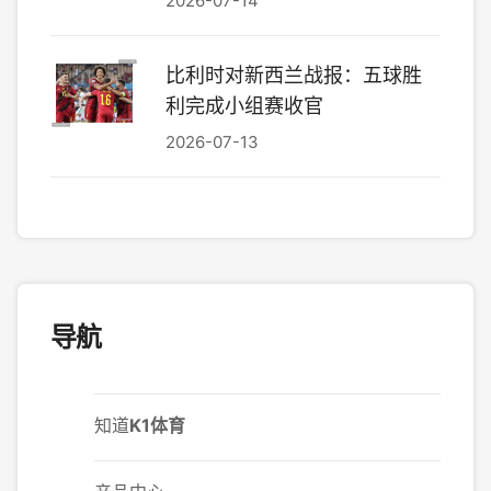
2026-07-14
比利时对新西兰战报：五球胜
利完成小组赛收官
2026-07-13
导航
知道
K1体育