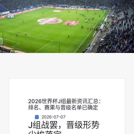
2026世界杯J组最新资讯汇总：
排名、赛果与晋级名单已确定
2026-07-07
J组战罢，晋级形势