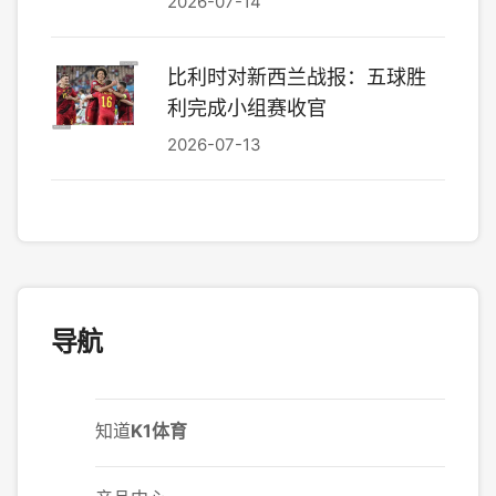
2026-07-14
比利时对新西兰战报：五球胜
利完成小组赛收官
2026-07-13
导航
知道
K1体育