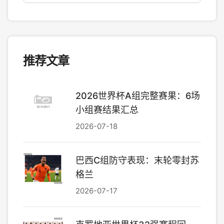
推荐文章
2026世界杯A组完整赛果：6场
小组赛结果汇总
2026-07-18
巴西C组防守表现：末轮零封苏
格兰
2026-07-17