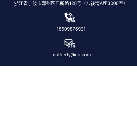
浙江省宁波市鄞州区启新路128号（八骏湾A座3008室）
电话:
18509876921
邮箱:
motherly@qq.com
热门文章
世界杯B组排名回顾：加拿大凭净胜球锁定
第二
2026-07-19
2026世界杯A组完整赛果：6场小组赛结果
汇总