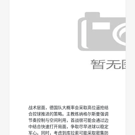
战术层面，德国队大概率会采取高位逼抢结
合控球推进的策略。主教练纳格尔斯曼强调
节奏控制与空间利用，首战很可能会通过边
中结合快速打开局面，争取尽早进球以稳定
军心。同时，考虑到库拉索可能采取密集防