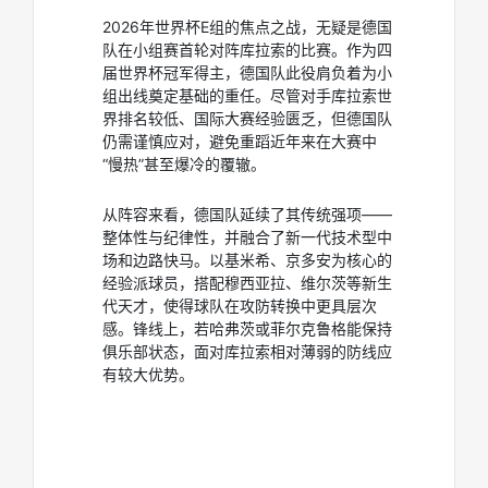
2026年世界杯E组的焦点之战，无疑是德国
队在小组赛首轮对阵库拉索的比赛。作为四
届世界杯冠军得主，德国队此役肩负着为小
组出线奠定基础的重任。尽管对手库拉索世
界排名较低、国际大赛经验匮乏，但德国队
仍需谨慎应对，避免重蹈近年来在大赛中
“慢热”甚至爆冷的覆辙。
从阵容来看，德国队延续了其传统强项——
整体性与纪律性，并融合了新一代技术型中
场和边路快马。以基米希、京多安为核心的
经验派球员，搭配穆西亚拉、维尔茨等新生
代天才，使得球队在攻防转换中更具层次
感。锋线上，若哈弗茨或菲尔克鲁格能保持
俱乐部状态，面对库拉索相对薄弱的防线应
有较大优势。