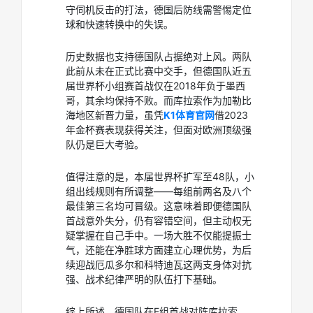
守伺机反击的打法，德国后防线需警惕定位
球和快速转换中的失误。
历史数据也支持德国队占据绝对上风。两队
此前从未在正式比赛中交手，但德国队近五
届世界杯小组赛首战仅在2018年负于墨西
哥，其余均保持不败。而库拉索作为加勒比
海地区新晋力量，虽凭
K1体育官网
借2023
年金杯赛表现获得关注，但面对欧洲顶级强
队仍是巨大考验。
值得注意的是，本届世界杯扩军至48队，小
组出线规则有所调整——每组前两名及八个
最佳第三名均可晋级。这意味着即便德国队
首战意外失分，仍有容错空间，但主动权无
疑掌握在自己手中。一场大胜不仅能提振士
气，还能在净胜球方面建立心理优势，为后
续迎战厄瓜多尔和科特迪瓦这两支身体对抗
强、战术纪律严明的队伍打下基础。
综上所述，德国队在E组首战对阵库拉索，