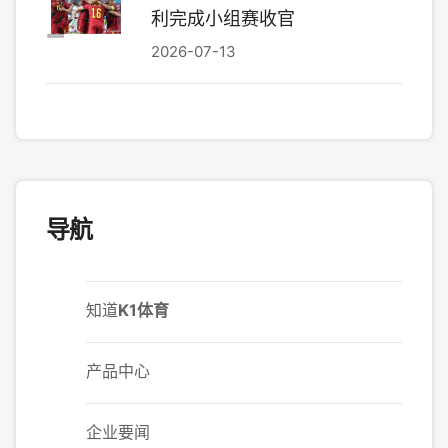
利完成小组赛收官
2026-07-13
导航
知道
K1体育
产品中心
企业要闻