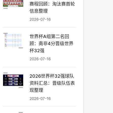
赛程回顾：淘汰赛首轮
信息整理
2026-07-16
世界杯A组第二名回
顾：南非4分晋级世界
杯32强
2026-07-16
2026世界杯32强球队
资料汇总：晋级队伍表
现整理
2026-07-16