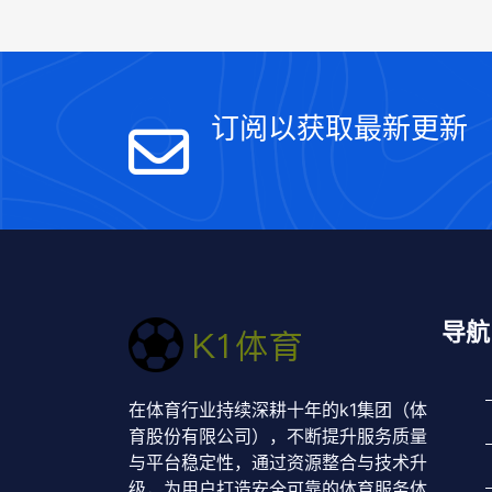
订阅以获取最新更新
导航
在体育行业持续深耕十年的k1集团（体
育股份有限公司），不断提升服务质量
与平台稳定性，通过资源整合与技术升
级，为用户打造安全可靠的体育服务体