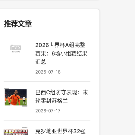
推荐文章
2026世界杯A组完整
赛果：6场小组赛结果
汇总
2026-07-18
巴西C组防守表现：末
轮零封苏格兰
2026-07-17
克罗地亚世界杯32强