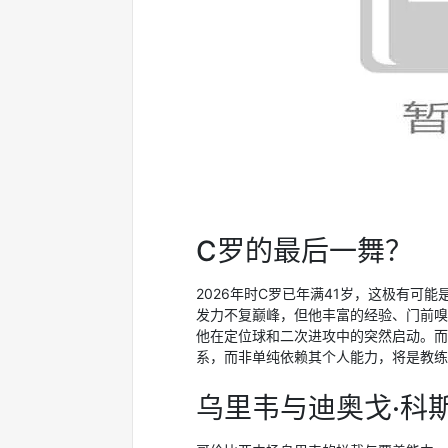
C罗的最后一舞？
2026年时C罗已年满41岁，这极有可
发力不复巅峰，但他丰富的经验、门前嗅
他在定位球和二次进攻中的突然启动。而
系，而非单纯依赖其个人能力，将是教练
乌里韦与迪奥戈·科