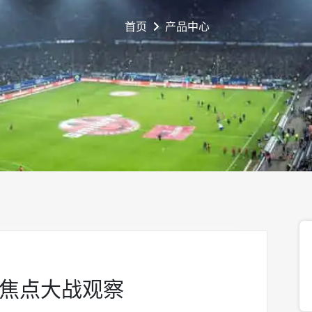
首页
产品中心
牙焦点大战观察