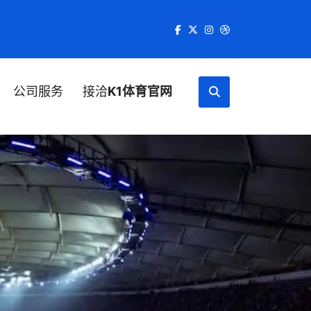
公司服务
接洽
K1体育官网