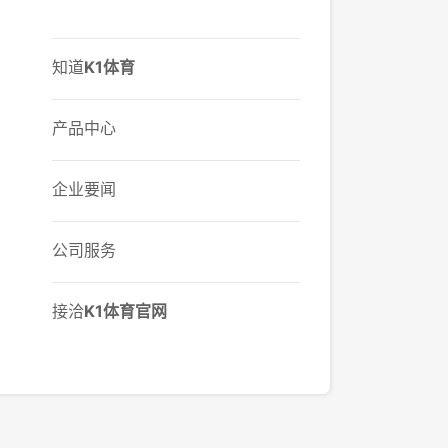
知道
K1体育
产品中心
企业要闻
公司服务
接洽
K1体育官网