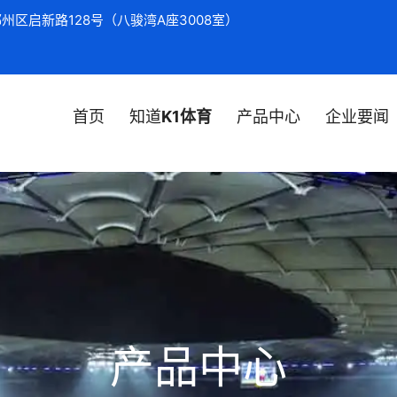
州区启新路128号（八骏湾A座3008室）
首页
知道
K1体育
产品中心
企业要闻
产品中心