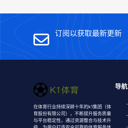
订阅以获取最新更新
导航
在体育行业持续深耕十年的k1集团（体
育股份有限公司），不断提升服务质量
与平台稳定性，通过资源整合与技术升
级，为用户打造安全可靠的体育服务体