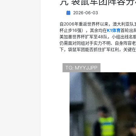
咒 袋鼠军团阵容分
2026-06-03
自2006年重返世界杯以来，澳大利亚队
杯止步16强），其余均在
K1体育
首轮出局
美加墨世界杯扩军至48队，小组出线名
仍需面对同组对手实力不明、自身阵容老
下，袋鼠军团能否抓住扩军红利，关键在