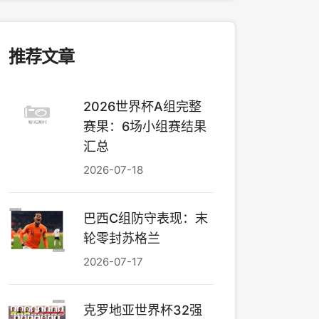
推荐文章
2026世界杯A组完整
赛果：6场小组赛结果
汇总
2026-07-18
巴西C组防守表现：末
轮零封苏格兰
2026-07-17
克罗地亚世界杯32强