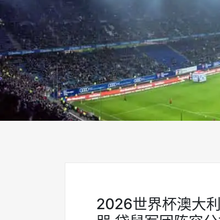
2026世界杯澳大