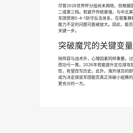
尽管2026世界杯分组尚未揭晓，但根
二或第三档。若避开传统豪强，与中北美
军团惯用5-4-1防守反击体系，在密集
能力不足的问题可能被放大。因此，能否
关键一步。
突破魔咒的关键变量
除阵容与战术外，心理因素同样重要。过
而功亏一篑。2026年若能提升定位球
性，有望改写历史。此外，海外球员的即
成为决定袋鼠军团能否真正突破小组赛的
更充分的一方。