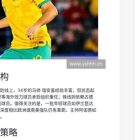
构
防线上，34岁的马修·瑞安虽经验丰富，但状态起
里等海外效力球员承担组织重任；锋线则依赖古德
的球员。值得关注的是，一批年轻球员如伊兰昆达
深度相比欧洲或南美强队仍有差距。主帅阿诺德如
。
策略