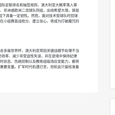
据国际足联排名和抽签规则，澳大利亚大概率落入第
、非洲或欧洲二流球队同组，出线希望大增。袋鼠
赛程下具备一定韧性。然而，面对技术型球队时控球
在小组赛首战抢分、建立信心，将成为打破魔咒的
去多届世界杯，澳大利亚常因关键战细节处理不当
攻防效率、减少非受迫性失误，并在逆境中保持纪律
时状态、伤病控制以及教练组临场应变能力，都将
重要变量。扩军时代机遇已至，但机会只留给准备