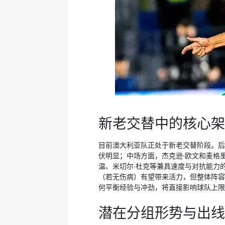
新老交替中的核心架
目前澳大利亚队正处于新老交替阶段。后
伏明显；中场方面，杰克逊·欧文和麦格
温、米切尔·杜克等兼具速度与对抗能力
（若无伤病）有望带来活力，但整体阵容
何平衡经验与冲劲，将直接影响球队上限
潜在分组形势与出线