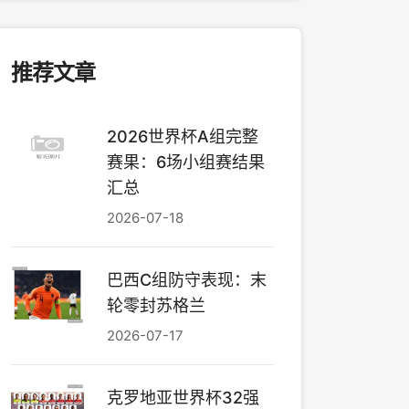
推荐文章
2026世界杯A组完整
赛果：6场小组赛结果
汇总
2026-07-18
巴西C组防守表现：末
轮零封苏格兰
2026-07-17
克罗地亚世界杯32强