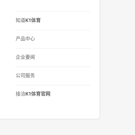
知道
K1体育
产品中心
企业要闻
公司服务
接洽
K1体育官网