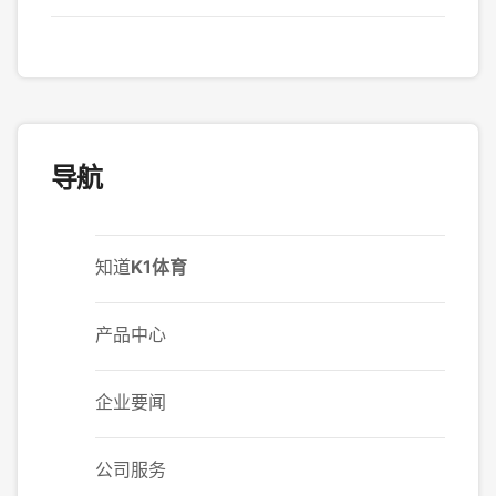
导航
知道
K1体育
产品中心
企业要闻
公司服务