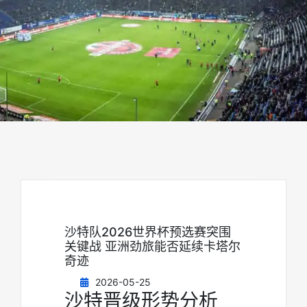
沙特队2026世界杯预选赛突围
关键战 亚洲劲旅能否延续卡塔尔
奇迹
2026-05-25
沙特晋级形势分析