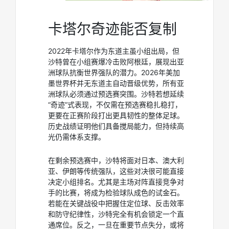
卡塔尔奇迹能否复制
2022年卡塔尔作为东道主虽小组出局，但
沙特曾在小组赛爆冷击败阿根廷，展现出亚
洲球队抗衡世界强队的潜力。2026年美加
墨世界杯并无东道主自动晋级优势，所有亚
洲球队必须通过预选赛突围。沙特若想延续
“奇迹”式表现，不仅需在预选赛稳扎稳打，
更要在正赛阶段打出更具韧性的整体足球。
历史战绩证明他们具备搅局能力，但持续高
光仍需体系支撑。
在剩余预选赛中，沙特将面对日本、澳大利
亚、伊朗等传统强队，这些对决很可能直接
决定小组排名。尤其是主场对阵直接竞争对
手的比赛，将成为检验球队成色的试金石。
若能在关键战役中把握住定位球、反击效率
和防守纪律性，沙特完全有机会锁定一个直
通席位。反之，一旦在重要节点失分，或将