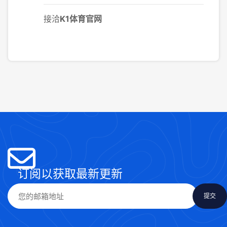
接洽
K1体育官网
订阅以获取最新更新