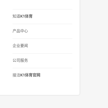
知道
K1体育
产品中心
企业要闻
公司服务
接洽
K1体育官网