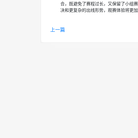
合，既避免了赛程过长，又保留了小组赛
决和更复杂的出线形势，观赛体验将更加
上一篇