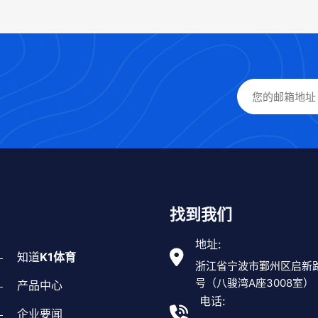
找到我们
地址:
知道
K1体育
浙江省宁波市鄞州区启新路
号（八骏湾A座3008室）
产品中心
电话:
企业要闻