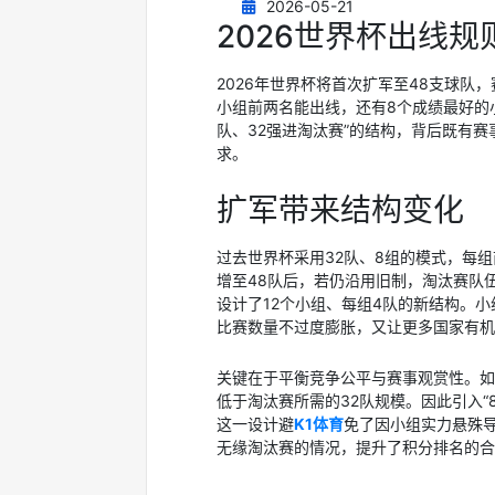
2026-05-21
2026世界杯出线
2026年世界杯将首次扩军至48支球队
小组前两名能出线，还有8个成绩最好的小
队、32强进淘汰赛”的结构，背后既有
求。
扩军带来结构变化
过去世界杯采用32队、8组的模式，每组
增至48队后，若仍沿用旧制，淘汰赛队
设计了12个小组、每组4队的新结构。小
比赛数量不过度膨胀，又让更多国家有机
关键在于平衡竞争公平与赛事观赏性。如
低于淘汰赛所需的32队规模。因此引入“
这一设计避
K1体育
免了因小组实力悬殊
无缘淘汰赛的情况，提升了积分排名的合