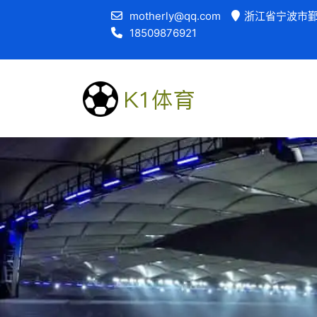
motherly@qq.com
浙江省宁波市鄞
18509876921