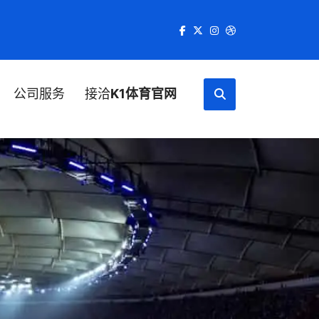
公司服务
接洽
K1体育官网