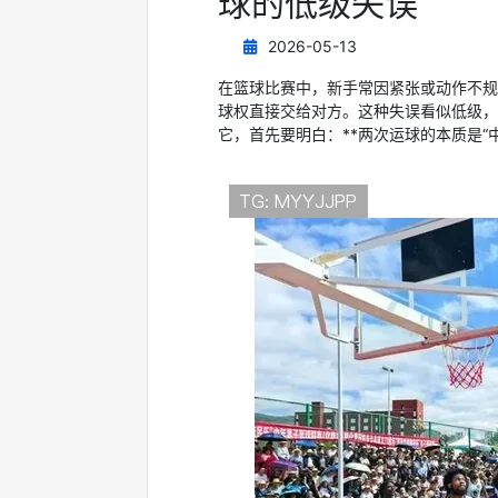
球的低级失误
2026-05-13
在篮球比赛中，新手常因紧张或动作不规范
球权直接交给对方。这种失误看似低级，
它，首先要明白：**两次运球的本质是“