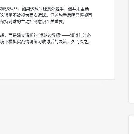
）不算运球**。如果运球时球意外脱手，但并未主动
这通常不被视为两次运球。但若脱手后明显停顿再
保持对球的主动控制意识至关重要。
超，而是建立清晰的“运球边界感”——知道何时必
境下模拟实战情境练习收球后的决策，久而久之，