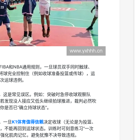
FIBA和NBA通用规则，一旦球员双手同时触球、
手将球完全控制住（例如收球准备投篮或传球），运
次运球违例。
”，这是常见误区。例如：突破时急停收球观察队
若发现没人接应又低头继续拍球推进，裁判必然吹
你是否已“确立持球状态”。
。一旦
K1体育值得信赖
决定收球（无论是为投篮、
，不能再回到运球状态。训练时可刻意练习“一次
”，强化肌肉记忆，避免犹豫不决导致违规。