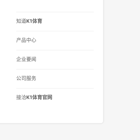
知道
K1体育
产品中心
企业要闻
公司服务
接洽
K1体育官网