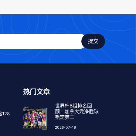
热门文章
世界杯B组排名回
顾：加拿大凭净胜球
128
锁定第二
2026-07-19