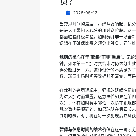
负？
2026-05-12
当常规时间的最后一声蜂鸣器响起，记分
是进入了最扣人心弦的加时赛阶段。这一
都面临着终极考验。加时赛并非一场全新
逻辑在于确保比赛必须分出胜负，同时维
规则的核心在于“延续”而非“重启”
。无论
钟，如果第一个加时赛结束时仍未分出胜
得分超过另一方。这种设计的本质是为了
数、球员出场时间等数据并不清零，而是
在裁判的判罚逻辑中，犯规的延续性是加
为进入加时而重置，这意味着如果在第四
次），他在加时赛中哪怕一次防守犯规都
规次数也是顺延的，如果球队在第四节末
到加时赛，对手将在每一次犯规后立刻获
暂停与休息时间的战术价值
在这一阶段尤
暂，仅有2分钟（NBA常规赛为130秒