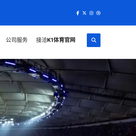
公司服务
接洽
K1体育官网