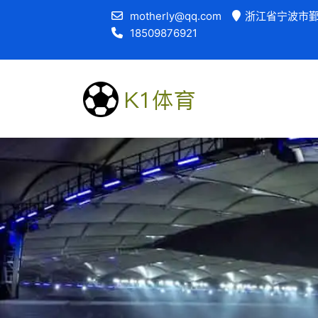
motherly@qq.com
浙江省宁波市鄞
18509876921